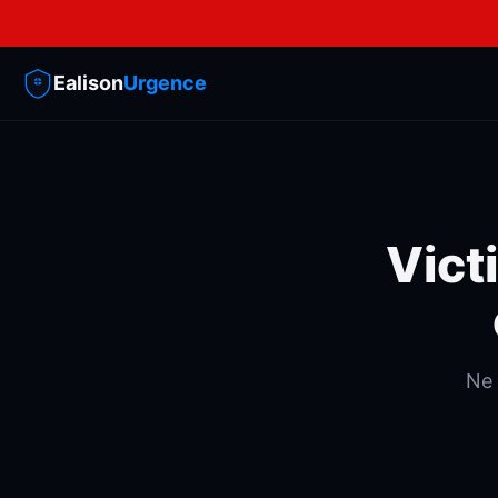
Ealison
Urgence
Vict
Ne 