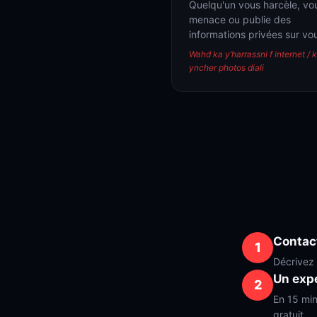
Quelqu'un vous harcèle, vo
menace ou publie des
informations privées sur vo
Wahd ka y’harrassni f internet / 
yncher photos diali
Contac
1
Décrivez 
Un expe
2
En 15 min
gratuit.