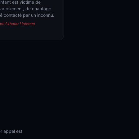
enfant est victime de
arcèlement, de chantage
té contacté par un inconnu.
nti f khatar f internet
er appel est