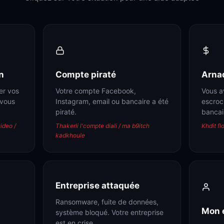
n
Compte piraté
Arnaq
er vos
Votre compte Facebook,
Vous a
 vous
Instagram, email ou bancaire a été
escroc
piraté.
bancai
ideo /
Thakerli l'compte diali / ma b9itch
Khdit fl
kadkhoule
Entreprise attaquée
Ransomware, fuite de données,
Mon 
système bloqué. Votre entreprise
est en crise.