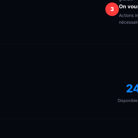
On vou
3
Actions i
nécessair
2
Disponible 