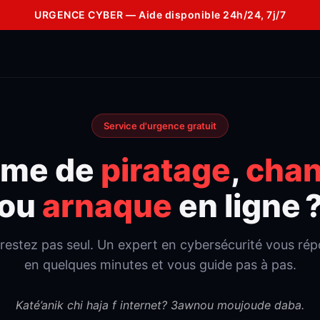
URGENCE CYBER — Aide disponible 24h/24, 7j/7
Service d'urgence gratuit
ime de
piratage
,
chan
ou
arnaque
en ligne 
restez pas seul. Un expert en cybersécurité vous ré
en quelques minutes et vous guide pas à pas.
Katé’anik chi haja f internet? 3awnou moujoude daba.