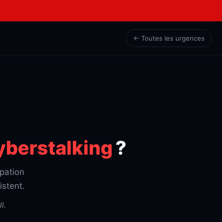
← Toutes les urgences
yberstalking
?
pation
istent.
l.