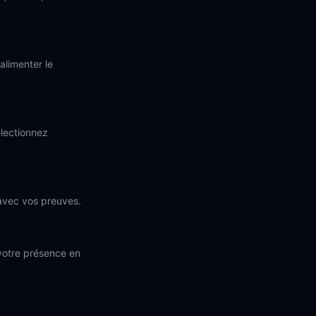
alimenter le
électionnez
 avec vos preuves.
r votre présence en