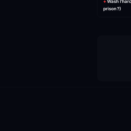
Wash l'harc
prison ?)