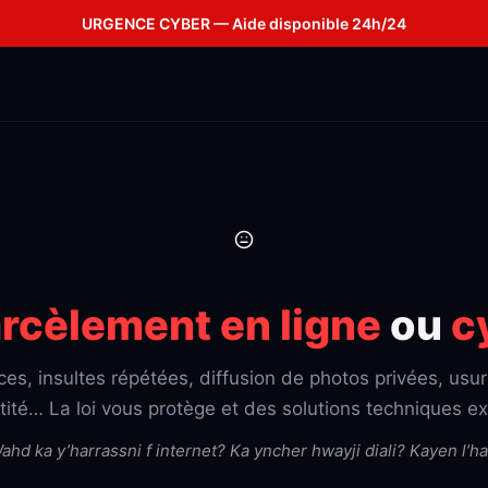
URGENCE CYBER — Aide disponible 24h/24
rcèlement en ligne
ou
c
es, insultes répétées, diffusion de photos privées, usur
tité… La loi vous protège et des solutions techniques ex
ahd ka y’harrassni f internet? Ka yncher hwayji diali? Kayen l’hal