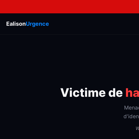
Ealison
Urgence
Victime de
ha
Menac
d'iden
W