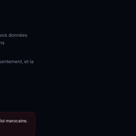
e vos données
ans
sentement, et la
loi marocaine.