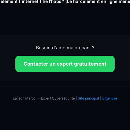
element f internet fihe l’habs ? (Le harcèlement en ligne mène-
Besoin d'aide maintenant ?
Contacter un expert gratuitement
Ealison Maroc — Expert Cybersécurité |
Site principal
|
Urgences