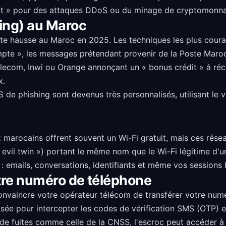
ot » pour des attaques DDoS ou du minage de cryptomonnai
ing) au Maroc
e hausse au Maroc en 2025. Les techniques les plus coura
pte », les messages prétendant provenir de la Poste Maroc
elecom, Inwi ou Orange annonçant un « bonus crédit » à réc
x.
 de phishing sont devenus très personnalisés, utilisant le v
 marocains offrent souvent un Wi-Fi gratuit, mais ces rése
 evil twin ») portant le même nom que le Wi-Fi légitime d'u
e : emails, conversations, identifiants et même vos sessions
otre numéro de téléphone
nvaincre votre opérateur télécom de transférer votre numé
isée pour intercepter les codes de vérification SMS (OTP) e
e fuites comme celle de la CNSS, l'escroc peut accéder à v