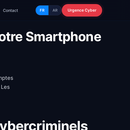
Contact
Urgence Cyber
FR
AR
Votre Smartphone
omptes
 Les
cybercriminels