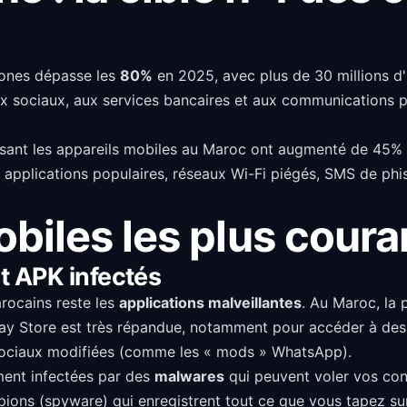
hones dépasse les
80%
en 2025, avec plus de 30 millions d'
eaux sociaux, aux services bancaires et aux communications 
visant les appareils mobiles au Maroc ont augmenté de 45%
plications populaires, réseaux Wi-Fi piégés, SMS de phish
iles les plus coura
et APK infectés
rocains reste les
applications malveillantes
. Au Maroc, la p
lay Store est très répandue, notamment pour accéder à des
 sociaux modifiées (comme les « mods » WhatsApp).
ment infectées par des
malwares
qui peuvent voler vos con
espions (spyware) qui enregistrent tout ce que vous tapez su