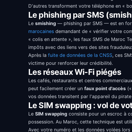
D'autres transforment votre téléphone en « b
Le phishing par SMS (smish
Le
smishing
— phishing par SMS — est en fort
marocaines
demandant de « vérifier votre com
« colis en attente », les faux SMS de Maroc T
impôts avec des liens vers des sites frauduleu
Après la
fuite de données de la CNSS
, ces SMS
victime pour renforcer leur crédibilité.
Les réseaux Wi-Fi piégés
Les cafés, restaurants et centres commerciaux
peut facilement créer un
faux point d'accès
(«
vos données transitent par l'appareil du pirat
Le SIM swapping : vol de v
Le
SIM swapping
consiste pour un escroc à co
possession. Au Maroc, cette technique est util
Avec votre numéro et les données volées lors d