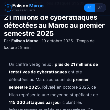
Accueil
/
Blog
/ 21 millions attaques S1 2025
Ealison
Maroc
FR
AR
ANALYSE
CYBERSÉCURITÉ
21 millions de cyberattaques
détectées au Maroc au premier
semestre 2025
Par
Ealison Maroc
· 10 octobre 2025 · Temps de
lecture : 9 min
Un chiffre vertigineux :
plus de 21 millions de
tentatives de cyberattaques
ont été
détectées au Maroc au cours du
premier
semestre 2025
. Révélé en octobre 2025, ce
bilan représente une moyenne stupéfiante de
115 000 attaques par jour
ciblant les