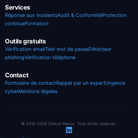
Services
Réponse aux incidents
Audit & Conformité
Protection
continue
Formation
Outils gratuits
Vérification email
Test mot de passe
Détecteur
phishing
Vérification téléphone
Contact
Formulaire de contact
Rappel par un expert
Urgence
cyber
Mentions légales
© 2010-2026 Ealison Maroc. Tous droits réservés.