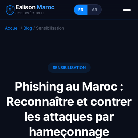
Ealison
Maroc
FR
AR
CYBERSÉCURITÉ
Accueil
/
Blog
/ Sensibilisation
SENSIBILISATION
Phishing au Maroc :
Reconnaître et contrer
les attaques par
hameçonnage