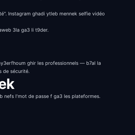
té". Instagram ghadi ytleb mennek selfie vidéo
web 3la ga3 li t9der.
ay3erfhoum ghir les professionnels — b7al la
s de sécurité.
lek
eb nefs l'mot de passe f ga3 les plateformes.