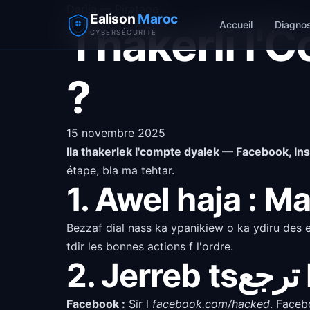
Darija — Piratage
Ealison
Maroc
Thakerli l
Accueil
Diagnos
CYBERSÉCURITÉ
?
15 novembre 2025
Ila thakerlek l'compte dyalek — Facebook, I
étape, bla ma tehtar.
1. Awel haja : M
Bezzaf dial nass ka ypanikiew o ka ydiru des 
tdir les bonnes actions f l'ordre.
2
Facebook :
Sir l
facebook.com/hacked
. Facebook ghadi y