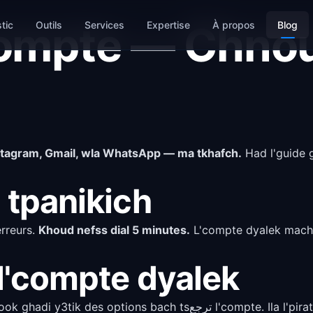
'Compte — Chno
tic
Outils
Services
Expertise
À propos
Blog
nstagram, Gmail, wla WhatsApp — ma tkhafch.
Had l'guide 
a tpanikich
erreurs.
Khoud nefss dial 5 minutes.
L'compte dyalek machi 
. Jerreb tsترجع l'compte dyalek
3tik des options bach tsترجع l'compte. Ila l'pirate beddel l'email dyalek, Facebook y9der