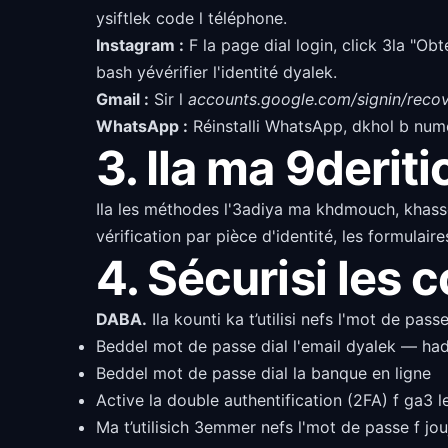
ysiftlek code l téléphone.
Instagram :
F la page dial login, click 3la "O
bash yévérifier l'identité dyalek.
Gmail :
Sir l
accounts.google.com/signin/reco
WhatsApp :
Réinstalli WhatsApp, dkhol b numé
Ila les méthodes l'3adiya ma khdmouch, khasse
vérification par pièce d'identité, les formulai
4. Sécurisi les 
DABA.
Ila kounti ka t’utilisi nefs l'mot de pa
Beddel mot de passe dial l'email dyalek — had
Beddel mot de passe dial la banque en ligne
Active la double authentification (2FA) f ga3 
Ma t’utilisich 3emmer nefs l'mot de passe f jou