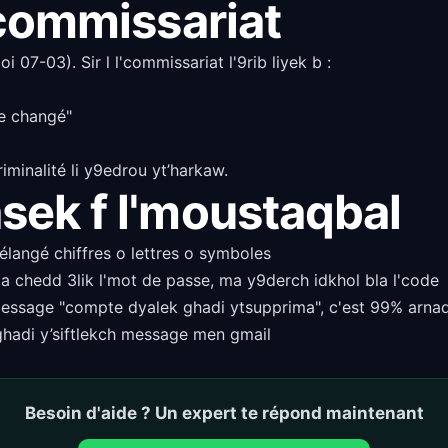
l'commissariat
 07-03). Sir l l'commissariat l'9rib liyek b :
se changé"
iminalité li y9edrou yt’harkaw.
asek f l'moustaqbal
langé chiffres o lettres o symboles
la chedd 3lik l'mot de passe, ma y9derch idkhol bla l'code
message "compte dyalek ghadi ytsupprima", c'est 99% arna
adi y’siftlekch message men gmail
Besoin d'aide ? Un expert te répond maintenant