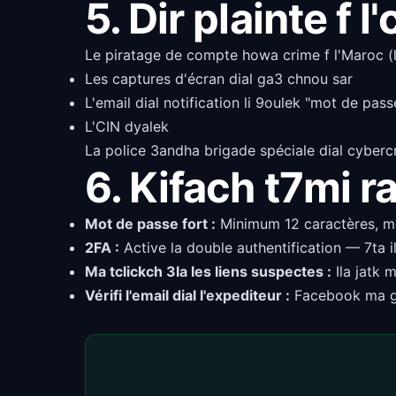
5. Dir plainte f 
Le piratage de compte howa crime f l'Maroc (loi
Les captures d'écran dial ga3 chnou sar
L'email dial notification li 9oulek "mot de pas
L'CIN dyalek
La police 3andha brigade spéciale dial cybercr
6. Kifach t7mi r
Mot de passe fort :
Minimum 12 caractères, mé
2FA :
Active la double authentification — 7ta i
Ma tclickch 3la les liens suspectes :
Ila jatk 
Vérifi l'email dial l'expediteur :
Facebook ma gh