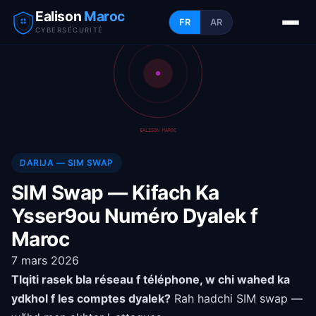
Ealison
Maroc
FR
AR
CYBERSÉCURITÉ
EALISON MAROC
DARIJA — SIM SWAP
SIM Swap — Kifach Ka
Ysser9ou Numéro Dyalek f
Maroc
7 mars 2026
Tlqiti rasek bla réseau f téléphone, w chi wahed ka
ydkhol f les comptes dyalek?
Rah hadchi SIM swap —