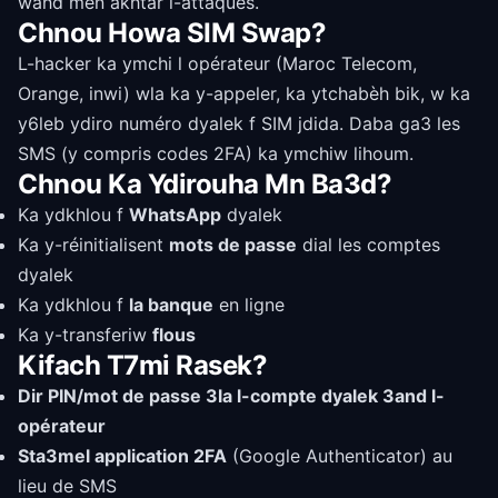
wãhd men akhtar l-attaques.
Chnou Howa SIM Swap?
L-hacker ka ymchi l opérateur (Maroc Telecom,
Orange, inwi) wla ka y-appeler, ka ytchabèh bik, w ka
y6leb ydiro numéro dyalek f SIM jdida. Daba ga3 les
SMS (y compris codes 2FA) ka ymchiw lihoum.
Chnou Ka Ydirouha Mn Ba3d?
Ka ydkhlou f
WhatsApp
dyalek
Ka y-réinitialisent
mots de passe
dial les comptes
dyalek
Ka ydkhlou f
la banque
en ligne
Ka y-transferiw
flous
Kifach T7mi Rasek?
Dir PIN/mot de passe 3la l-compte dyalek 3and l-
opérateur
Sta3mel application 2FA
(Google Authenticator) au
lieu de SMS