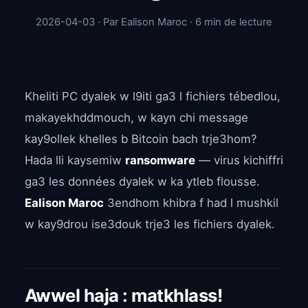
2026-04-03 · Par Ealison Maroc · 6 min de lecture
Kheliti PC dyalek w l9iti ga3 l fichiers tébedlou,
makayekhddmouch, w kayn chi message
kay9ollek khelles b Bitcoin bach trje3hom?
Hada lli kaysemiw
ransomware
— virus kichiffri
ga3 les données dyalek w ka ytleb flousse.
Ealison Maroc
3endhom khibra f had l mushkil
w kay9drou ise3douk trje3 les fichiers dyalek.
Awwel haja : matkhlass!