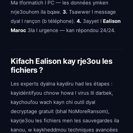
Ma tformatich l PC — les données ymken
nrje3ouhom ila bqaw.
3.
Tsawwer l message
dyal l rançon (b téléphone).
4.
3ayyet l
Ealison
Maroc
3la l urgence — kan répondou 24/24.
Kifach Ealison kay rje3ou les
fichiers ?
Les experts dyalna kaydiru had les étapes :
kayidéntifyou chnow howa l virus lli darbek,
kaychoufou wach kayn chi outil dyal
decryptage gratuit (bhal NoMoreRansom),
kayrje3ou les fichiers men les sauvegardes ila
kanou, w kaykheddmou techniques avancées