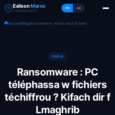
Ealison
Maroc
FR
AR
CYBERSÉCURITÉ
Accueil
/
Blog
/
Ransomware : kifach trje3 fichiers
DARIJA
Ransomware : PC
téléphassa w fichiers
téchiffrou ? Kifach dir f
Lmaghrib