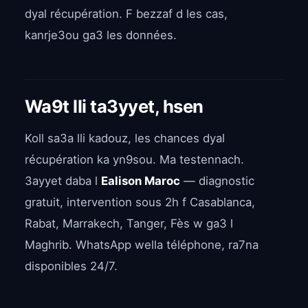
dyal récupération. F bezzaf d les cas,
kanrje3ou ga3 les données.
Wa9t lli ta3yyet, hsen
Koll sa3a lli kadouz, les chances dyal
récupération ka yn9sou. Ma testennach.
3ayyet daba l
Ealison Maroc
— diagnostic
gratuit, intervention sous 2h f Casablanca,
Rabat, Marrakech, Tanger, Fès w ga3 l
Maghrib. WhatsApp wella téléphone, ra7na
disponibles 24/7.