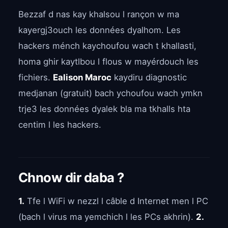
Bezzaf d nas kay khalsou l rançon w ma
kayergj3ouch les données dyalhom. Les
hackers ménch kaychoufou wach t khallasti,
homa ghir kaytlbou l flous w mayérdouch les
fichiers.
Ealison Maroc
kaydiru diagnostic
medjanan (gratuit) bach ychoufou wach ymkn
trje3 les données dyalek bla ma tkhalls hta
centim l les hackers.
Chnow dir daba ?
1.
Tfe l WiFi w nezzl l câble d Internet men l PC
(bach l virus ma yemchich l les PCs akhrin).
2.