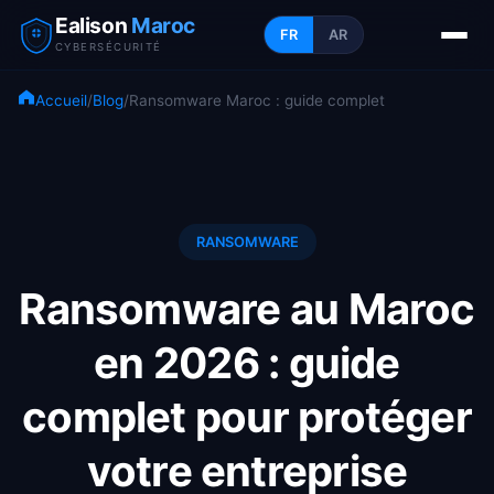
Ealison
Maroc
FR
AR
CYBERSÉCURITÉ
Accueil
/
Blog
/
Ransomware Maroc : guide complet
RANSOMWARE
Ransomware au Maroc
en 2026 : guide
complet pour protéger
votre entreprise