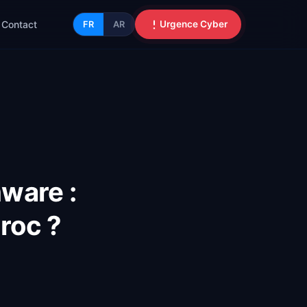
Contact
Urgence Cyber
FR
AR
mware :
roc ?