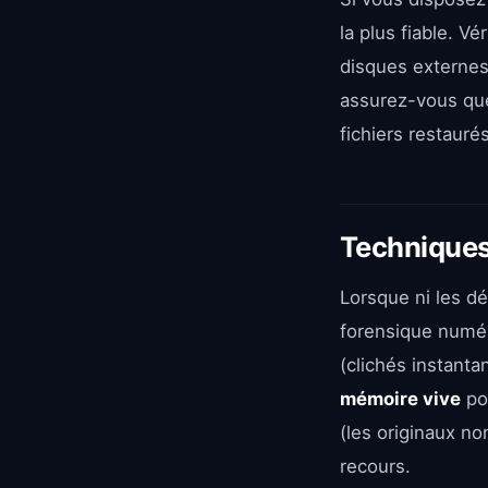
la plus fiable. V
disques externes,
assurez-vous que
fichiers restauré
Techniques
Lorsque ni les dé
forensique numér
(clichés instant
mémoire vive
pou
(les originaux no
recours.