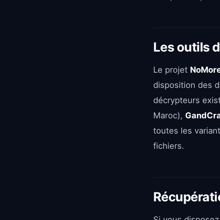
Les outils 
Le projet
NoMore
disposition des 
décrypteurs exis
Maroc),
GandCr
toutes les varian
fichiers.
Récupérati
Si vous dispose