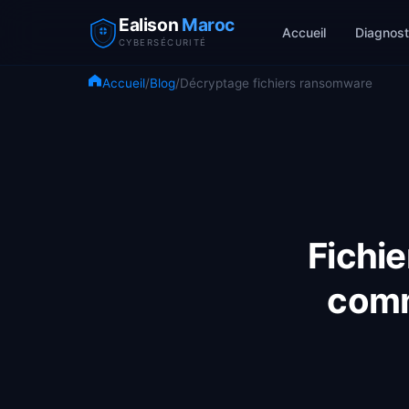
Ealison
Maroc
Accueil
Diagnost
CYBERSÉCURITÉ
Accueil
/
Blog
/
Décryptage fichiers ransomware
Fichie
comm