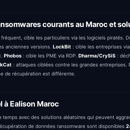
ansomwares courants au Maroc et sol
 fréquent, cible les particuliers via les logiciels piratés. 
les anciennes versions.
LockBit
: cible les entreprises vi
c.
Phobos
: cible les PME via RDP.
Dharma/CrySiS
: déch
ckCat
: attaques ciblées contre les grandes entreprises.
e de récupération est différente.
l à Ealison Maroc
 temps avec des solutions aléatoires qui peuvent aggrave
récupération de données ransomware sont disponibles
2