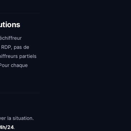
utions
Déchiffreur
a RDP, pas de
iffreurs partiels
 Pour chaque
r la situation.
4h/24
.