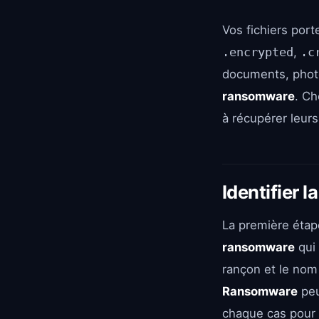
Vos fichiers po
.encrypted
,
.c
documents, phot
ransomware
. C
à récupérer leurs 
Identifier 
La première étape
ransomware
qui 
rançon et le nom
Ransomware
peu
chaque cas pour 