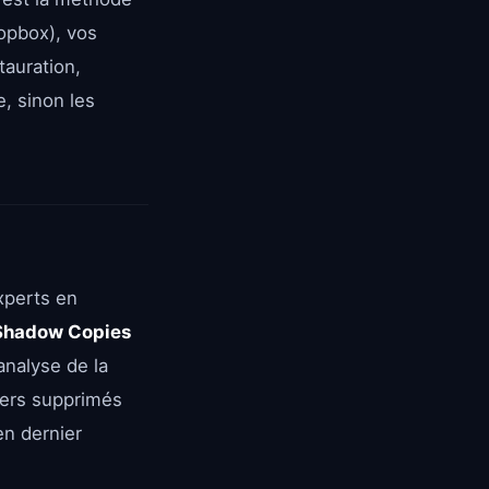
ropbox), vos
tauration,
, sinon les
xperts en
Shadow Copies
analyse de la
iers supprimés
en dernier