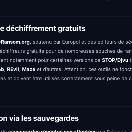
de déchiffrement gratuits
Ransom.org
, soutenu par Europol et des éditeurs de sé
déchiffreurs gratuits pour de nombreuses souches de r
tent notamment pour certaines versions de
STOP/Djvu
(
ab
,
REvil
,
Maze
et d’autres. Attention, ces outils ne fon
tes et doivent être utilisés correctement sous peine de 
on via les sauvegardes
z de
sauvegardes récentes non affectées
par l’attaque, 