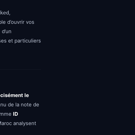
ked
,
le d’ouvrir vos
 d’un
es et particuliers
écisément le
enu de la note de
 comme
ID
 Maroc analysent