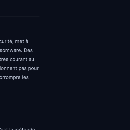
curité, met à
ansomware. Des
très courant au
ctionnent pas pour
corrompre les
c’est la méthode