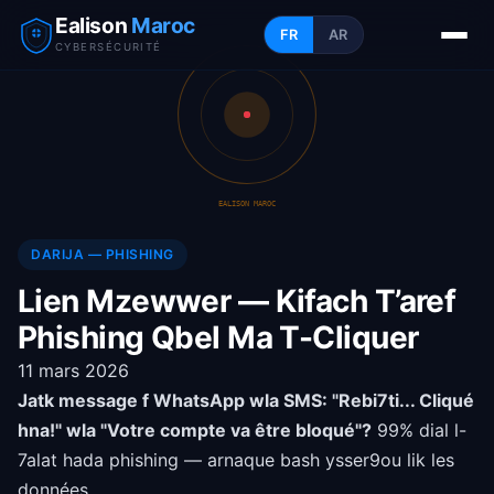
Ealison
Maroc
FR
AR
CYBERSÉCURITÉ
EALISON MAROC
DARIJA — PHISHING
Lien Mzewwer — Kifach T’aref
Phishing Qbel Ma T-Cliquer
11 mars 2026
Jatk message f WhatsApp wla SMS: "Rebi7ti... Cliqué
hna!" wla "Votre compte va être bloqué"?
99% dial l-
7alat hada phishing — arnaque bash ysser9ou lik les
données.