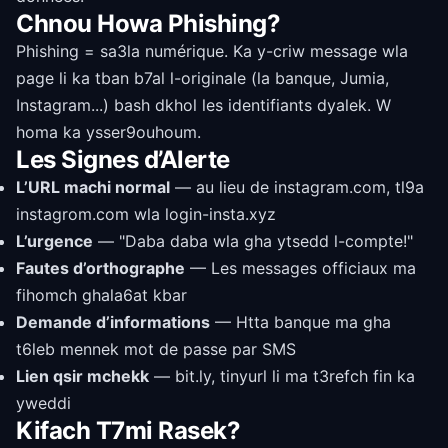
Chnou Howa Phishing?
Phishing = sa3la numérique. Ka y-criw message wla
page li ka tban b7al l-originale (la banque, Jumia,
Instagram...) bash dkhol les identifiants dyalek. W
homa ka ysser9ouhoum.
Les Signes d’Alerte
L’URL machi normal
— au lieu de instagram.com, tl9a
instagrom.com wla login-insta.xyz
L’urgence
— "Daba daba wla gha ytsedd l-compte!"
Fautes d’orthographe
— Les messages officiaux ma
fihomch ghala6at kbar
Demande d’informations
— Htta banque ma gha
t6leb mennek mot de passe par SMS
Lien qsir mchekk
— bit.ly, tinyurl li ma t3refch fin ka
yweddi
Kifach T7mi Rasek?