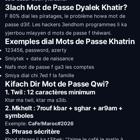
3lach Mot de Passe Dyalek Khatir?
F 80% dial les piratages, le problème howa mot de
passe d3if. Les hackers 3endhom programmes li ka
yjerrbou mlayyen d mots de passe f théwani.
Exemples dial Mots de Passe Khatrin
123456, password, azerty
Smiytek + date de naissance
Nafs mot de passe f ga3 les comptes
Smiya dial chi 7ed f la famille
Kifach Dir Mot de Passe Qwi?
1. Twil : 12 caractères minimum
Ktar ma twil, ktar ma s3ib.
2. Mkhelt : 7rouf kbar + sghar + ar9am +
symboles
Exemple:
CaFe!Maroc#2026
3. Phrase sécritère
Khod phrase li ka t3jbek: "J’aime le café le matin à