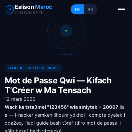
Ealison
Maroc
FR
AR
CYBERSÉCURITÉ
EALISON MAROC
DARIJA — MOTS DE PASSE
Mot de Passe Qwi — Kifach
T’Créer w Ma Tensach
12 mars 2026
Wach ka tsta3mel "123456" wla smiytek + 2000?
Ila
a — l-hacker yemken lihoum ydkhol l compte dyalek f
dqa2eq. Hadi guide bash t3ref tdiro mot de passe li
s3ib bzzaf bach ytcracké.