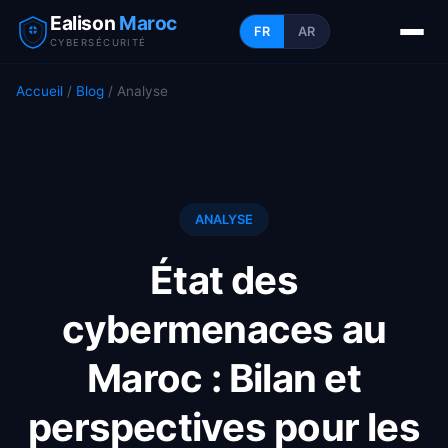
Ealison
Maroc
FR
AR
CYBERSÉCURITÉ
Accueil
/
Blog
/ Analyse
ANALYSE
État des
cybermenaces au
Maroc : Bilan et
perspectives pour les